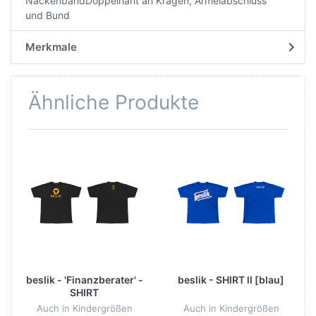
NackenbandDoppelnaht an Kragen, Ärmelabschluss
und Bund
Merkmale
Ähnliche Produkte
beslik - 'Finanzberater' -
beslik - SHIRT ll [blau]
SHIRT
Auch in Kindergrößen
Auch in Kindergrößen