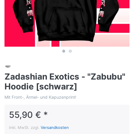
Zadashian Exotics - "Zabubu"
Hoodie [schwarz]
Mit Front-, Ärmel- und Kapuzenprint!
55,90 € *
inkl. MwSt. zzgl.
Versandkosten