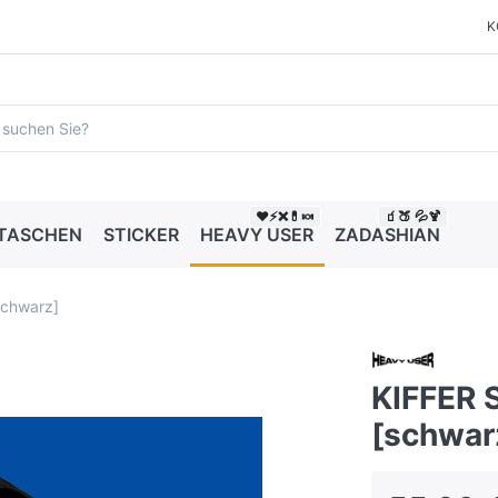
K
❤️⚡❌💊🍬
🧃🍑 💦🍹
 TASCHEN
STICKER
HEAVY USER
ZADASHIAN
chwarz]
KIFFER
[schwar