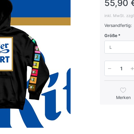
55,90 
inkl. MwSt. zzg
Versandfertig:
Größe
L
Merken