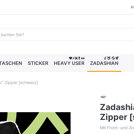
K
❤️⚡❌💊🍬
🧃🍑 💦🍹
 TASCHEN
STICKER
HEAVY USER
ZADASHIAN
u" Zipper [schwarz]
Zadashi
Zipper 
Mit Front- und Är