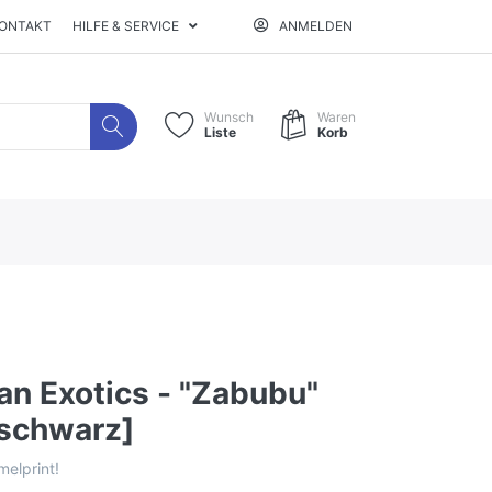
ONTAKT
HILFE & SERVICE
ANMELDEN
Wunsch
Waren
Liste
Korb
an Exotics - "Zabubu"
[schwarz]
melprint!