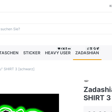
K
❤️⚡❌💊🍬
🧃🍑 💦🍹
 TASCHEN
STICKER
HEAVY USER
ZADASHIAN
u" SHIRT 3 [schwarz]
Zadashi
SHIRT 3