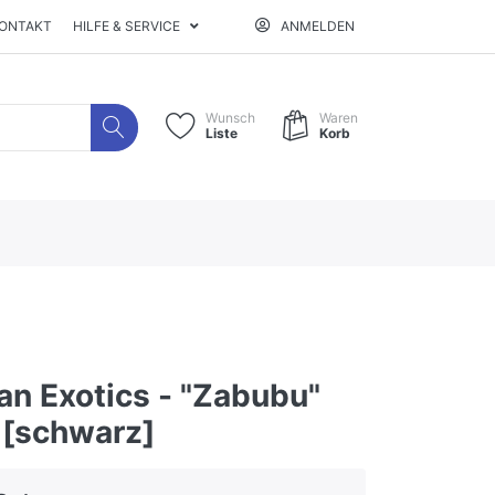
ONTAKT
HILFE & SERVICE
ANMELDEN
Wunsch
Waren
Liste
Korb
an Exotics - "Zabubu"
 [schwarz]