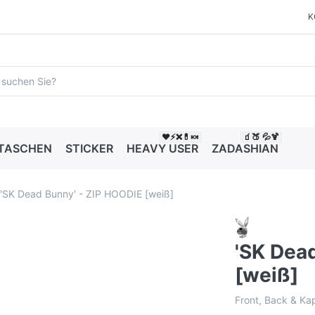
K
❤️⚡❌💊🍬
🧃🍑 💦🍹
 TASCHEN
STICKER
HEAVY USER
ZADASHIAN
'SK Dead Bunny' - ZIP HOODIE [weiß]
'SK Dea
[weiß]
Front, Back & Ka