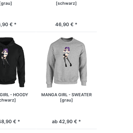
[grau]
[schwarz]
,90 € *
46,90 € *
GIRL - HOODY
MANGA GIRL - SWEATER
chwarz]
[grau]
48,90 € *
ab 42,90 € *