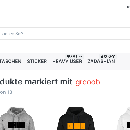
K
❤️⚡❌💊🍬
🧃🍑 💦🍹
 TASCHEN
STICKER
HEAVY USER
ZADASHIAN
dukte markiert mit
grooob
on
13