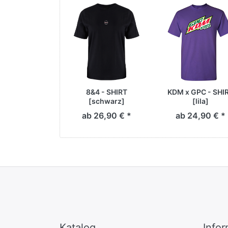
8&4 - SHIRT
KDM x GPC - SHI
[schwarz]
[lila]
ab 26,90 € *
ab 24,90 € *
Katalog
Info