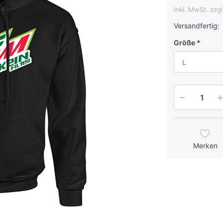
inkl. MwSt. zzg
Versandfertig:
Größe
L
Merken