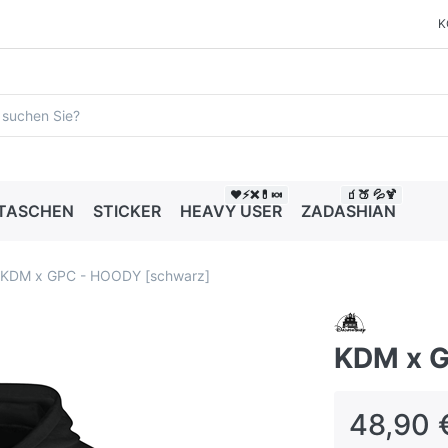
K
❤️⚡❌💊🍬
🧃🍑 💦🍹
 TASCHEN
STICKER
HEAVY USER
ZADASHIAN
KDM x GPC - HOODY [schwarz]
KDM x G
48,90 