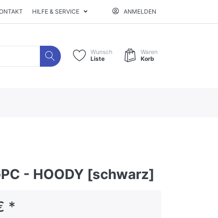
ONTAKT
HILFE & SERVICE
ANMELDEN
Wunsch
Waren
Liste
Korb
PC - HOODY [schwarz]
€ *