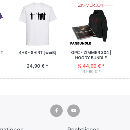
RT
4HS - SHIRT [weiß]
GPC - ZIMMER 304 |
HOODY BUNDLE
24,90 € *
% 44,90 € *
49,90 € *
rmationen
Rechtliches