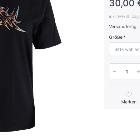
30,00 
inkl. MwSt. zzg
Versandfertig:
Größe
Bitte wählen
Merken