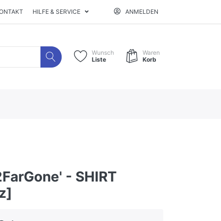
ONTAKT
HILFE & SERVICE
ANMELDEN
Wunsch
Waren
Liste
Korb
2FarGone' - SHIRT
z]