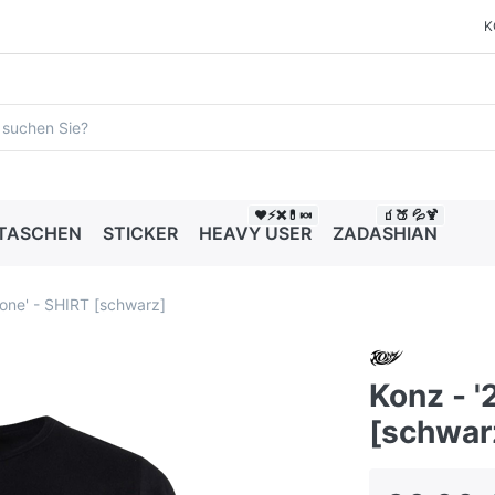
K
❤️⚡❌💊🍬
🧃🍑 💦🍹
 TASCHEN
STICKER
HEAVY USER
ZADASHIAN
one' - SHIRT [schwarz]
Konz - '
[schwar