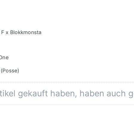
l F x Blokkmonsta
 One
 (Posse)
rtikel gekauft haben, haben auch 