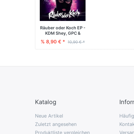
Räuber oder Koch EP -
KDM Shey, GPC &
Donvtello
% 8,90 € *
10,90 € *
Katalog
Info
Neue Artikel
Häufi
Zuletzt angesehen
Konta
Produktliste vergleichen
Versa