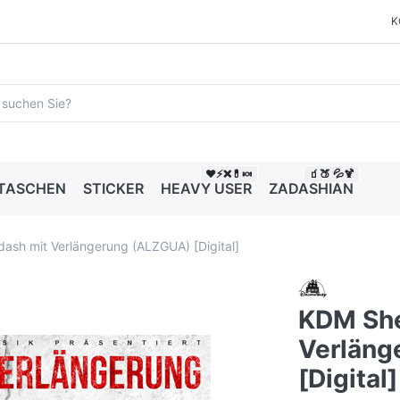
K
❤️⚡❌💊🍬
🧃🍑 💦🍹
 TASCHEN
STICKER
HEAVY USER
ZADASHIAN
ash mit Verlängerung (ALZGUA) [Digital]
KDM She
Verläng
[Digital]