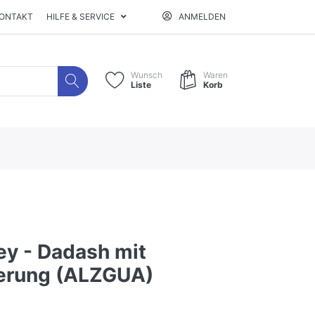
ONTAKT
HILFE & SERVICE
ANMELDEN
Wunsch
Waren
Liste
Korb
y - Dadash mit
erung (ALZGUA)