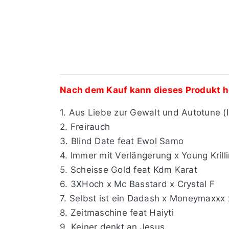
Nach dem Kauf kann dieses Produkt he
1. Aus Liebe zur Gewalt und Autotune (I
2. Freirauch
3. Blind Date feat Ewol Samo
4. Immer mit Verlängerung x Young Krill
5. Scheisse Gold feat Kdm Karat
6. 3XHoch x Mc Basstard x Crystal F
7. Selbst ist ein Dadash x Moneymaxxx 
8. Zeitmaschine feat Haiyti
9. Keiner denkt an Jesus