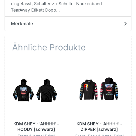
eingefasst, Schulter-zu-Schulter Nackenband
TearAway Etikett Dopp...
Merkmale
Ähnliche Produkte
KDM SHEY - 'AHHHH' -
KDM SHEY - 'AHHHH' -
HOODY [schwarz]
ZIPPER [schwarz]
Front & Ärmel Print!
Front, Back & Ärmel Print!