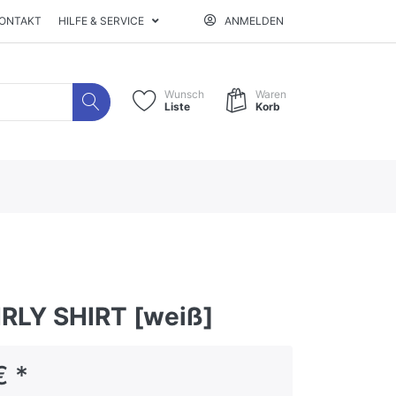
ONTAKT
HILFE & SERVICE
ANMELDEN
Wunsch
Waren
Liste
Korb
IRLY SHIRT [weiß]
€ *