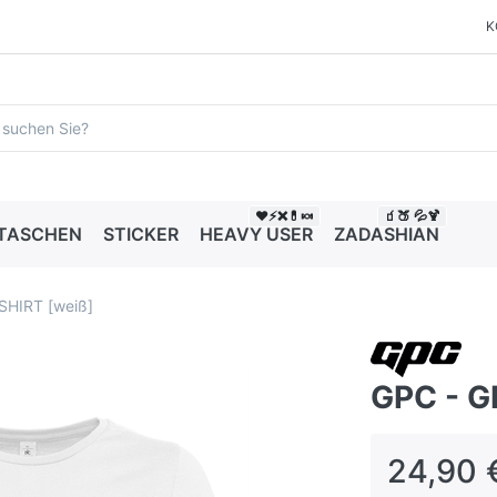
K
❤️⚡❌💊🍬
🧃🍑 💦🍹
 TASCHEN
STICKER
HEAVY USER
ZADASHIAN
SHIRT [weiß]
GPC - G
24,90 