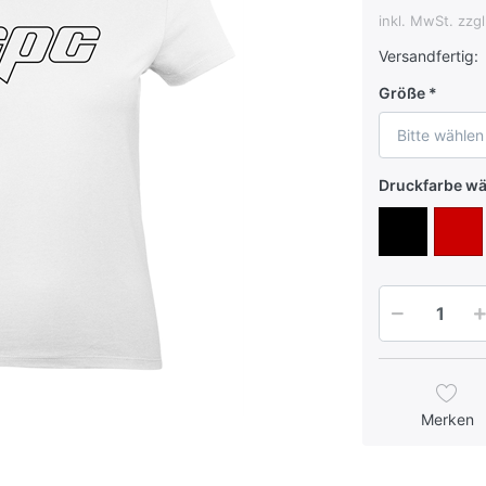
inkl. MwSt. zzg
Versandfertig:
Größe
Bitte wählen
Druckfarbe w
Merken