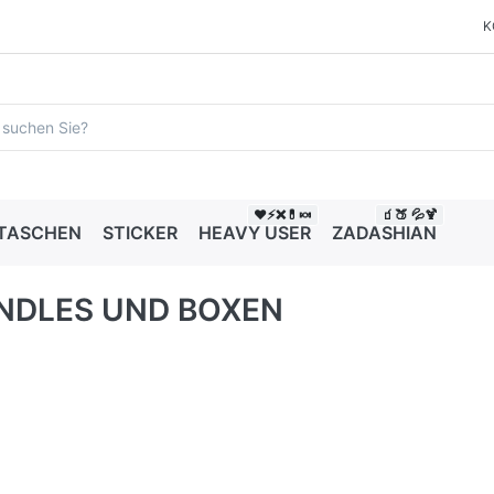
K
❤️⚡❌💊🍬
🧃🍑 💦🍹
 TASCHEN
STICKER
HEAVY USER
ZADASHIAN
NDLES UND BOXEN