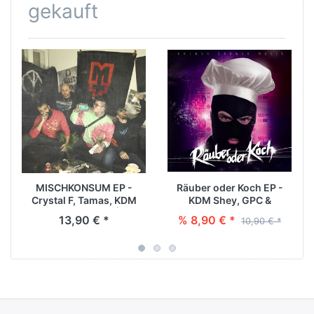
gekauft
MISCHKONSUM EP -
Räuber oder Koch EP -
Crystal F, Tamas, KDM
KDM Shey, GPC &
Shey & Nils Davis | CD
Donvtello
13,90 € *
% 8,90 € *
10,90 € *