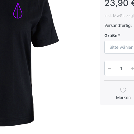
23,90 
inkl. MwSt. zzg
Versandfertig:
Größe
Bitte wählen
Merken