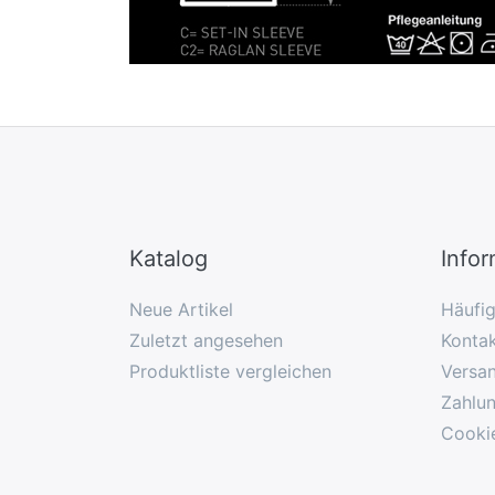
Katalog
Info
Neue Artikel
Häufi
Zuletzt angesehen
Konta
Produktliste vergleichen
Versa
Zahlu
Cooki