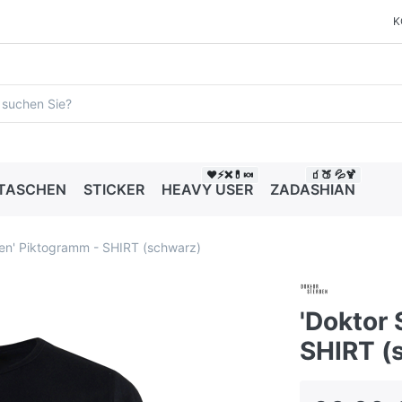
K
❤️⚡❌💊🍬
🧃🍑 💦🍹
 TASCHEN
STICKER
HEAVY USER
ZADASHIAN
ben' Piktogramm - SHIRT (schwarz)
'Doktor
SHIRT (