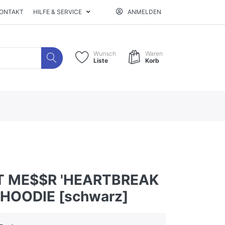
ONTAKT
HILFE & SERVICE
ANMELDEN
Wunsch
Waren
Liste
Korb
T ME$$R 'HEARTBREAK
- HOODIE [schwarz]