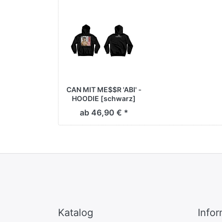
CAN MIT ME$$R 'ABI' -
HOODIE [schwarz]
ab 46,90 € *
Katalog
Info