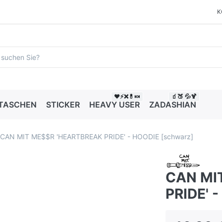
K
❤️⚡❌💊🍬
🧃🍑 💦🍹
 TASCHEN
STICKER
HEAVY USER
ZADASHIAN
CAN MIT ME$$R 'HEARTBREAK PRIDE' - HOODIE [schwarz]
CAN MI
PRIDE' 