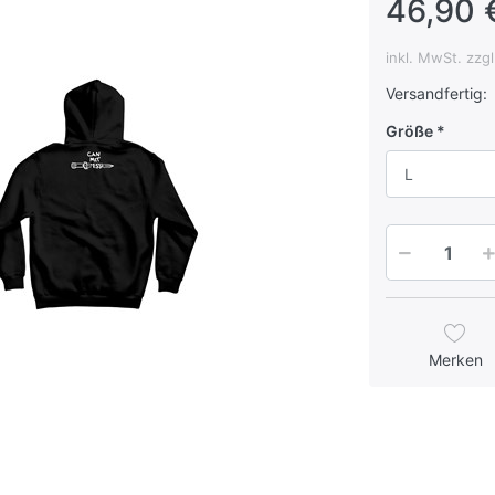
46,90 
inkl. MwSt. zzg
Versandfertig:
Größe
L
Merken